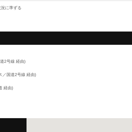
状況に準ずる
道2号線 経由)
／国道2号線 経由)
 経由)